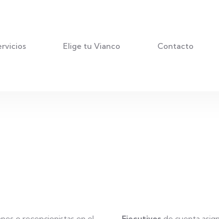
Haz scroll que segu
solución.
rvicios
Elige tu Vianco
Contacto
nes o recepcionistas en el
Ejecutivos
de cuenta asign