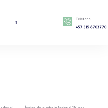
ramente en Vianco tenemos la
Teléfono
+57 315 6703770
ados al
Índice de quejas inferior al
1%
por